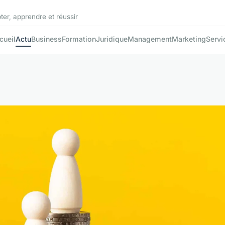
ter, apprendre et réussir
cueil
Actu
Business
Formation
Juridique
Management
Marketing
Servi